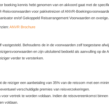
voor boeking kennis hebt genomen van en akkoord gaat met de speci
NVR-Reisvoorwaarden voor pakketreizen of ANVR-Boekingsvoorwaarden
rganisator en/of Gekoppeld Reisarrangement Voorwaarden en overige
nzien:
ANVR Brochure
elf vastgesteld. Behoudens de in de voorwaarden zelf toegestane afw
zigersvoorwaarden en zijn uitsluitend bedoeld als aanvulling op de
iziger verder te versterken.
nt de reiziger een aanbetaling van 35% van de reissom met een mini
n eventueel verschuldigde premies van reisverzekeringen.
ken voor vertrek te worden voldaan. Indien de reisovereenkomst binn
en voldaan.