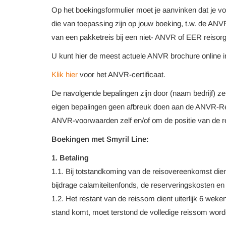
Op het boekingsformulier moet je aanvinken dat je 
die van toepassing zijn op jouw boeking, t.w. de A
van een pakketreis bij een niet- ANVR of EER reiso
U kunt hier de meest actuele ANVR brochure online i
Klik hier
voor het ANVR-certificaat.
De navolgende bepalingen zijn door (naam bedrijf) z
eigen bepalingen geen afbreuk doen aan de ANVR-Rei
ANVR-voorwaarden zelf en/of om de positie van de re
Boekingen met Smyril Line:
1. Betaling
1.1. Bij totstandkoming van de reisovereenkomst die
bijdrage calamiteitenfonds, de reserveringskosten e
1.2. Het restant van de reissom dient uiterlijk 6 we
stand komt, moet terstond de volledige reissom word