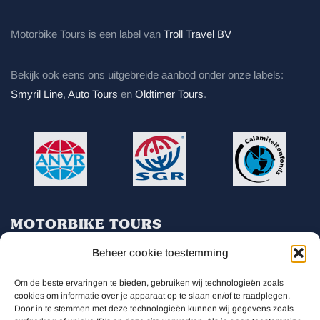
Motorbike Tours is een label van
Troll Travel BV
Bekijk ook eens ons uitgebreide aanbod onder onze labels:
Smyril Line
,
Auto Tours
en
Oldtimer Tours
.
MOTORBIKE TOURS
Beheer cookie toestemming
Willem Alexanderhof 1A
Om de beste ervaringen te bieden, gebruiken wij technologieën zoals
0031 78 6198525
cookies om informatie over je apparaat op te slaan en/of te raadplegen.
Door in te stemmen met deze technologieën kunnen wij gegevens zoals
info@motorbike-tours.nl