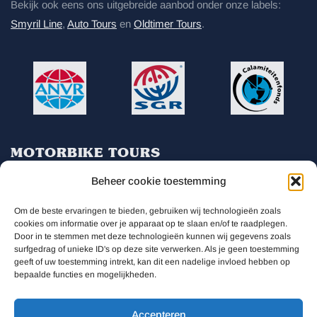
Bekijk ook eens ons uitgebreide aanbod onder onze labels:
Smyril Line
,
Auto Tours
en
Oldtimer Tours
.
MOTORBIKE TOURS
Beheer cookie toestemming
Willem Alexanderhof 1A
Om de beste ervaringen te bieden, gebruiken wij technologieën zoals
0031 78 6198525
cookies om informatie over je apparaat op te slaan en/of te raadplegen.
Door in te stemmen met deze technologieën kunnen wij gegevens zoals
info@motorbike-tours.nl
surfgedrag of unieke ID's op deze site verwerken. Als je geen toestemming
geeft of uw toestemming intrekt, kan dit een nadelige invloed hebben op
bepaalde functies en mogelijkheden.
Accepteren